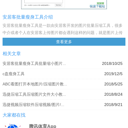
安居客批量瘦身工具介绍
安居客批量瘦身工具是一款由安居客开发的图片批量压缩工具，很多
中介或者个人在安居客上传图片都会遇到这样的问题，就是图片上传
失败或者出错，这是因为你的照片太大了，只要下载使用安居客批量
查看更多
瘦身工具可以将你的照片压缩到符合上传的规格，压缩后上传就不会
相关文章
有问题了，需要的安居客用户可以下载使用。
功能介绍
安居客批量瘦身工具批量缩小图片...
2018/10/25
1、本批量瘦身工具由安居客联手国内知名图片处理软件可牛影像打造
c盘瘦身工具
2019/12/5
可以批量压缩图片尺寸，一键生成适合安居客网站的图片
2、您不用再为无法上传过大图片而烦恼。
ABC看图打开本地图片/压缩图片教...
2018/5/25
3、不用为没时间处理一大堆房源图片而烦恼。
迅捷压缩工具压缩图片文件大小教...
2018/8/24
4、大大节省了您的图片存储空间。
5、导入“加导出“两步，轻松地批里制作精美房源图片。
迅捷视频压缩软件压缩视频/图片/...
2018/9/21
使用方法
大家都在找
1、下载并解压，双击 [安居客.exe] 打开软件，点击添加图片，选择要
生成的图片，支持多选，点击打开。
腾讯体育App