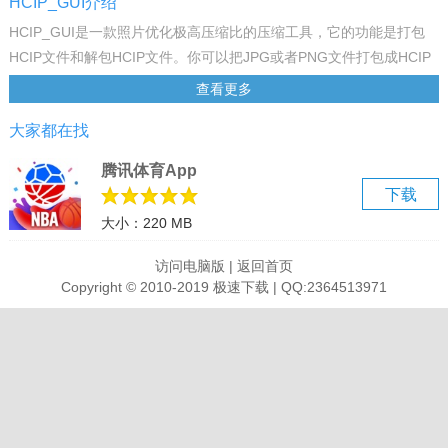
HCIP_GUI介绍
HCIP_GUI是一款照片优化极高压缩比的压缩工具，它的功能是打包
HCIP文件和解包HCIP文件。你可以把JPG或者PNG文件打包成HCIP
文件，也可以把HCIP文件解包为JPG或者PNG文件，只个打包和解包
查看更多
步骤只有三步，按软件提示操作就可以了，需要的网友可以下载
大家都在找
HCIP_GUI绿色免费版使用。
使用方法
腾讯体育App
1、下载并解压，双击“HCIP_GUI.exe”打开软件，先选择图片格式，
下载
支持JPG和PNG。
大小：220 MB
2、点击[选择要打包的图片]，选择多个JPG图片文件，点击打开。
3、点击[选择HCIP保存位置]。选择桌面输入文件名点击保存。
访问电脑版
|
返回首页
4、最后点击CPU打包或者GPU打包即可。
Copyright © 2010-2019 极速下载 | QQ:2364513971
这是什么？有什么用？
类似于 zip 之类的压缩软件，只是这个工具是专门压缩图片的（目前
支持 jpg 和 png ）。支持有损和无损压缩，比 zip 之类的方法有着更
高的压缩比。在画质基本相同的情况下，我这工具的压缩比比先压缩
成 jpg 再打包成 zip 要高不少。因为原本需求是压缩多张照片，所以
压缩单张图片时无法达到最优效果。