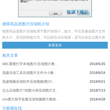
德荣高品质图片压缩机介绍
德荣高品质图片压缩机用于图片的缩小，放大，可任意修改图片文件
的大小，灵活的缩放方式，可以按百分比缩放，还可以自定义图片的
大小缩放。操作简单效果好，批量缩放速度快。
查看更多
软件特色：
相关文章
1、批量压缩图片不失真；
2、支持设置压缩比率；
ABC看图打开本地图片/压缩图片教...
2018/5/25
3、支持JPG、BMP、PNG、TIF等图片格式
迅捷压缩工具压缩图片文件大小教...
2018/8/24
4、支持多图片同时压缩处理
5、操作简单，只需三步就可以完成压缩处理
迅捷视频压缩软件压缩视频/图片/...
2018/9/21
怎么压缩图片?优图大师压缩图片文...
2018/7/13
xXx图片助手批量压缩电脑图片教程...
2018/4/28
大家都在找