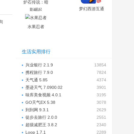
炉石传说：暗
梦幻西游互通
影崛起
版
询
水果忍者
生活实用排行
兴业银行 2.1.9
13854
携程旅行 7.9.0
7824
天气通 5.85
4374
墨迹天气 7.0900.02
3901
味库美食视频 4.0.1
3195
GO天气EX 5.38
3078
到到网 9.3.1
2629
徒步去旅行 2.0.0
2551
超级减肥王 3.8.2
2340
Loop 1.7.1
2289