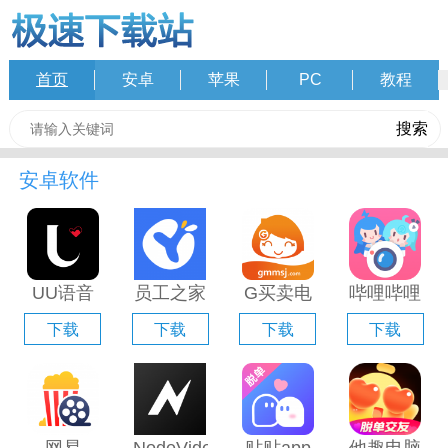
首页
安卓
苹果
PC
教程
安卓软件
UU语音
员工之家
G买卖电
哔哩哔哩
电脑版
电脑版
脑版「含
直播姬电
下载
下载
下载
下载
「含模拟
「含模拟
模拟器」
脑版「含
器」
器」
模拟器」