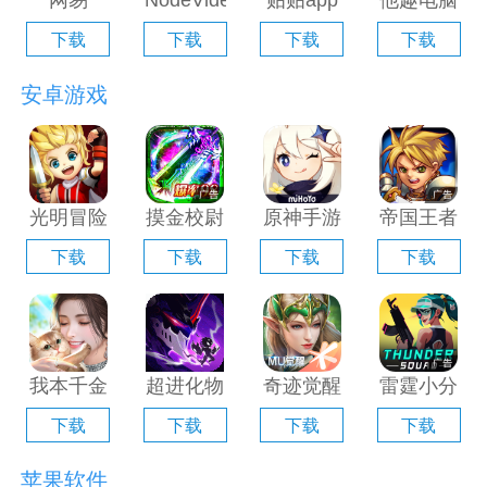
网易
NodeVideo
贴贴app
他趣电脑
Filmly电
电脑版
电脑版
版「含模
下载
下载
下载
下载
脑版「含
「含模拟
「含模拟
拟器」
模拟器」
器」
器」
安卓游戏
光明冒险
摸金校尉
原神手游
帝国王者
电脑版
之伏魔殿
电脑版
归来电脑
下载
下载
下载
下载
「含模拟
电脑版
「含模拟
版「含模
器」
「含模拟
器」
拟器」
器」
我本千金
超进化物
奇迹觉醒
雷霆小分
手游电脑
语2电脑
电脑版
队电脑版
下载
下载
下载
下载
版「含模
版「含模
「含模拟
「含模拟
拟器」
拟器」
器」
器」
苹果软件