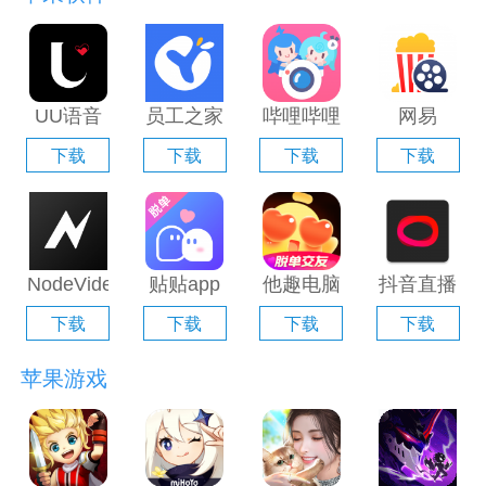
UU语音
员工之家
哔哩哔哩
网易
电脑版
电脑版
直播姬电
Filmly电
下载
下载
下载
下载
「含模拟
「含模拟
脑版「含
脑版「含
器」
器」
模拟器」
模拟器」
NodeVideo
贴贴app
他趣电脑
抖音直播
电脑版
电脑版
版「含模
伴侣电脑
下载
下载
下载
下载
「含模拟
「含模拟
拟器」
版「含模
器」
器」
拟器」
苹果游戏