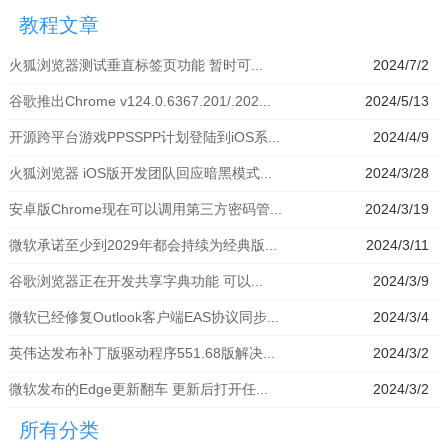
拟器」
模拟器」
器」
拟器」
教程文章
火狐浏览器测试垂直标签页功能 暂时可...
2024/7/2
谷歌推出Chrome v124.0.6367.201/.202...
2024/5/13
开源跨平台游戏PPSSPP计划登陆到iOS系...
2024/4/9
火狐浏览器 iOS版开发团队回应暗黑模式...
2024/3/28
安卓版Chrome现在可以调用第三方密码管...
2024/3/19
微软承诺至少到2029年都会持续为经典版...
2024/3/11
谷歌浏览器正在开发共享字典功能 可以...
2024/3/9
微软已经修复Outlook客户端EAS协议同步...
2024/3/4
英伟达发布补丁版驱动程序551.68版解决...
2024/3/2
微软发布的Edge更新翻车 更新后打开任...
2024/3/2
所有分类