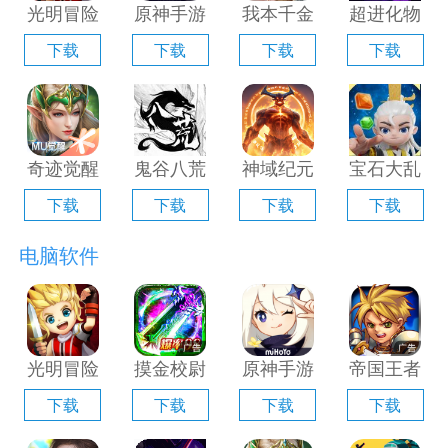
光明冒险
原神手游
我本千金
超进化物
电脑版
电脑版
手游电脑
语2电脑
下载
下载
下载
下载
「含模拟
「含模拟
版「含模
版「含模
器」
器」
拟器」
拟器」
奇迹觉醒
鬼谷八荒
神域纪元
宝石大乱
电脑版
手游电脑
电脑版
斗电脑版
下载
下载
下载
下载
「含模拟
版「含模
「含模拟
「含模拟
器」
拟器」
器」
器」
电脑软件
光明冒险
摸金校尉
原神手游
帝国王者
电脑版
之伏魔殿
电脑版
归来电脑
下载
下载
下载
下载
「含模拟
电脑版
「含模拟
版「含模