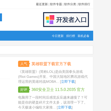
最近更新
|
软件专题
|
软件分类
|
软件排行
今日更新
排行榜
装机必备
人气
英雄联盟下载官方下载
《英雄联盟》(简称LOL)是由美国拳头游戏
(Riot Games)开发、中国大陆地区腾讯游戏代
理运营的英雄对战MOBA... [
立即下载
]
好评
360安全卫士 11.5.0.2035 官方
版
电脑用了一段时间后感觉反应越来越慢了？可
能是你的硬盘碎片文件太多，该清理一下了。
今天极速小编给大家推... [
立即下载
]