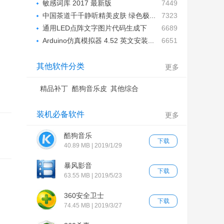
敏感词库 2017 最新版
7449
中国茶道千千静听精美皮肤 绿色极...
7323
通用LED点阵文字图片代码生成下
6689
载...
Arduino仿真模拟器 4.52 英文安装...
6651
其他软件分类
更多
精品补丁
酷狗音乐皮
其他综合
肤
装机必备软件
更多
酷狗音乐
下载
40.89 MB | 2019/1/29
暴风影音
下载
63.55 MB | 2019/5/23
360安全卫士
下载
74.45 MB | 2019/3/27