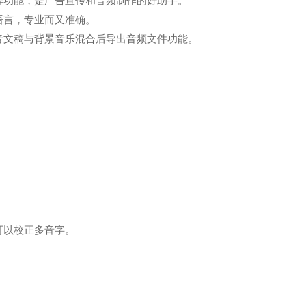
等功能，是广告宣传和音频制作的好助手。
语言，专业而又准确。
音文稿与背景音乐混合后导出音频文件功能。
可以校正多音字。
。