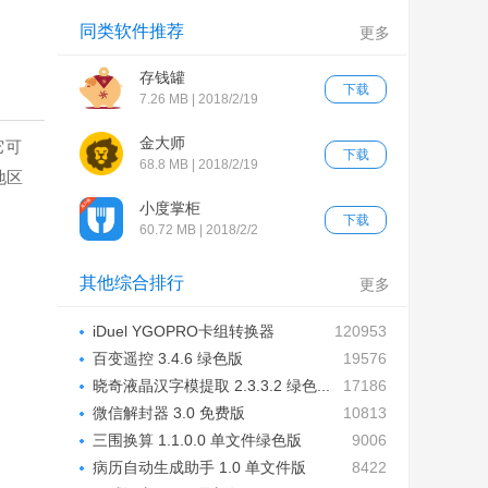
同类软件推荐
更多
存钱罐
下载
7.26 MB | 2018/2/19
金大师
它可
下载
68.8 MB | 2018/2/19
地区
小度掌柜
下载
60.72 MB | 2018/2/2
其他综合排行
更多
iDuel YGOPRO卡组转换器
120953
1.6.0.0...
百变遥控 3.4.6 绿色版
19576
晓奇液晶汉字模提取 2.3.3.2 绿色...
17186
微信解封器 3.0 免费版
10813
三围换算 1.1.0.0 单文件绿色版
9006
病历自动生成助手 1.0 单文件版
8422