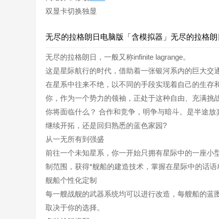
双显卡切换独显
无尽的拉格朗日电脑版「含模拟器」无尽的拉格朗
无尽的拉格朗日，一般又称infinite lagrange。
这是星际航行的时代，借助着一张银河系内的巨大交
在星系中往来不绝，以不同的手段实现着自己的生存
你，作为一个势力的领袖，正处于这种自由、充满挑
你将面临什么？ 合作和竞争，明争与暗斗。是半途
继续开拓，还是回归熟悉的蓝色家园?
从一无所有到强盛
前往一个未知星系，你一开始只拥有星际中的一座小
制范围，获得*舰船的建造技术，掌握在星际中的话语
舰船个性化定制
每一艘战舰的武器系统均可以进行改造，每艘船的蓝图
取决于你的选择。