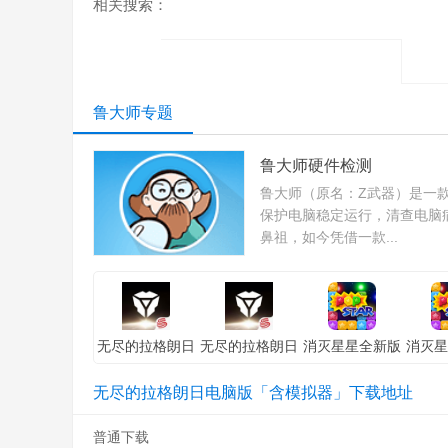
相关搜索：
鲁大师专题
鲁大师硬件检测
鲁大师（原名：Z武器）是一款
保护电脑稳定运行，清查电脑
鼻祖，如今凭借一款...
无尽的拉格朗日
无尽的拉格朗日
消灭星星全新版
消灭星
电脑版「含模拟
电脑版「含模拟
电脑版「含模拟
电脑版
器」苹果版
器」安卓版
器」电脑版
器」
无尽的拉格朗日电脑版「含模拟器」下载地址
普通下载