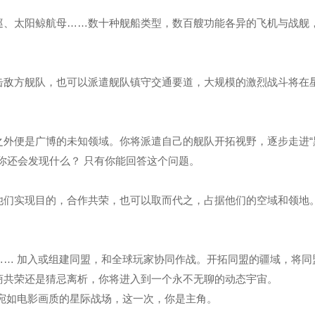
巡、太阳鲸航母……数十种舰船类型，数百艘功能各异的飞机与战舰
击敌方舰队，也可以派遣舰队镇守交通要道，大规模的激烈战斗将在
之外便是广博的未知领域。你将派遣自己的舰队开拓视野，逐步走进“
你还会发现什么？ 只有你能回答这个问题。
他们实现目的，合作共荣，也可以取而代之，占据他们的空域和领地
…… 加入或组建同盟，和全球玩家协同作战。开拓同盟的疆域，将同
商共荣还是猜忌离析，你将进入到一个永不无聊的动态宇宙。
宛如电影画质的星际战场，这一次，你是主角。