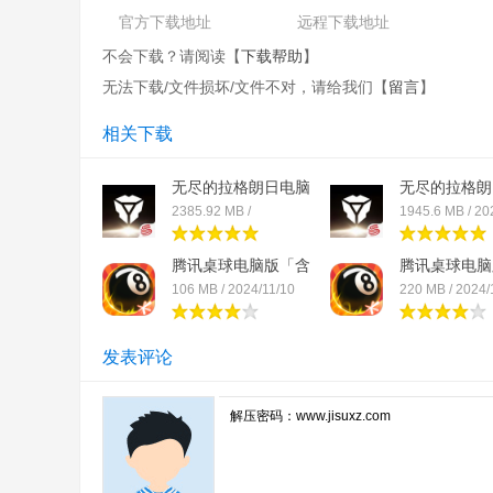
官方下载地址
远程下载地址
不会下载？请阅读【
下载帮助
】
无法下载/文件损坏/文件不对，请给我们【
留言
】
相关下载
无尽的拉格朗日电脑
无尽的拉格朗
版...
版...
2385.92 MB /
1945.6 MB / 20
2024/11/19
腾讯桌球电脑版「含
腾讯桌球电脑
模...
模...
106 MB / 2024/11/10
220 MB / 2024/
发表评论