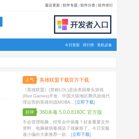
最近更新
|
软件专题
|
软件分类
|
软件排行
今日更新
排行榜
装机必备
人气
英雄联盟下载官方下载
《英雄联盟》(简称LOL)是由美国拳头游戏
(Riot Games)开发、中国大陆地区腾讯游戏代
理运营的英雄对战MOBA... [
立即下载
]
好评
360杀毒 5.0.0.8160C 官方版
不会管理电脑，经常会中病毒？好多重要文件
资料，电脑被病毒感染了就麻烦了。今日安极
速小编向大家推荐一款... [
立即下载
]