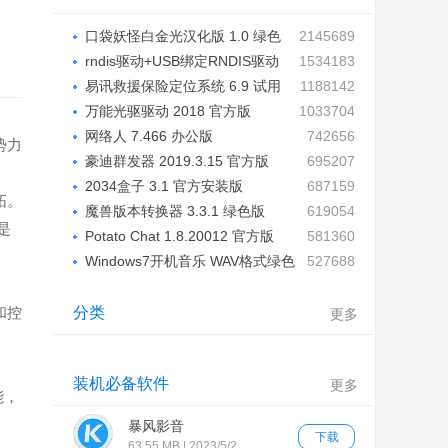
口袋妖怪白金光汉化版 1.0 绿色
2145689
版...
rndis驱动+USB绑定RNDIS驱动
1534183
绿色...
易讯救援保险定位系统 6.9 试用
1188142
版...
万能光驱驱动 2018 官方版
1033704
网络人 7.466 办公版
742656
势力
豪迪群发器 2019.3.15 官方版
695207
2034盒子 3.1 官方安装版
687159
拓。
魔兽版本转换器 3.3.1 绿色版
619054
是
Potato Chat 1.8.20012 官方版
581360
64...
Windows7开机音乐 WAV格式绿色
527688
版...
和控
分类
更多
装机必备软件
更多
能，
暴风影音
下载
63.55 MB | 2023/5/2