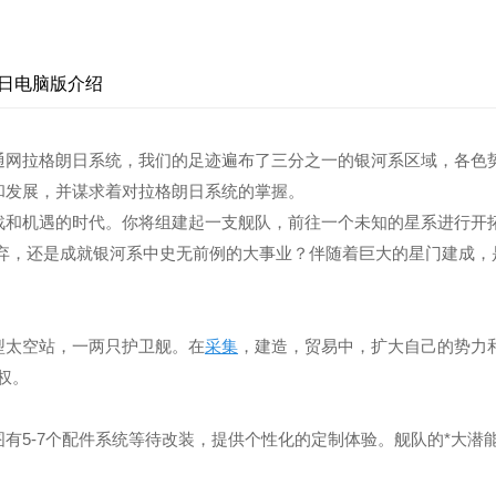
日电脑版介绍
通网拉格朗日系统，我们的足迹遍布了三分之一的银河系区域，各色
和发展，并谋求着对拉格朗日系统的掌握。
战和机遇的时代。你将组建起一支舰队，前往一个未知的星系进行开
放弃，还是成就银河系中史无前例的大事业？伴随着巨大的星门建成，
型太空站，一两只护卫舰。在
采集
，建造，贸易中，扩大自己的势力
权。
有5-7个配件系统等待改装，提供个性化的定制体验。舰队的*大潜