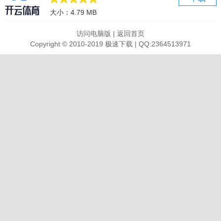
模拟器操作录制教程
大小：4.79 MB
网络异常修改DNS
双显卡切换独显
访问电脑版
|
返回首页
无尽的拉格朗日电脑版介绍
Copyright © 2010-2019 极速下载 | QQ:2364513971
无尽的拉格朗日，一般又称infinite lagrange。
这是星际航行的时代，借助着一张银河系内的巨大交通网拉格朗日系
统，我们的足迹遍布了三分之一的银河系区域，各色势力在星系中往
来不绝，以不同的手段实现着自己的生存和发展，并谋求着对拉格朗
日系统的掌握。
你，作为一个势力的领袖，正处于这种自由、充满挑战和机遇的时
代。你将组建起一支舰队，前往一个未知的星系进行开拓。你将面临
什么？ 合作和竞争，明争与暗斗。是半途放弃，还是成就银河系中史
无前例的大事业？伴随着巨大的星门建成，是继续开拓，还是回归熟
悉的蓝色家园?
从一无所有到强盛
前往一个未知星系，你一开始只拥有星际中的一座小型太空站，一两
只护卫舰。在采集，建造，贸易中，扩大自己的势力和控制范围，获
得*舰船的建造技术，掌握在星际中的话语权。