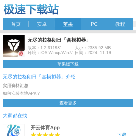
首页
安卓
苹果
PC
教程
无尽的拉格朗日「含模拟器」
版本：1.2.611931
大小：2385.92 MB
环境：iOS Winxp/Win7/
日期：2024- 11-19
苹果版下载
无尽的拉格朗日「含模拟器」介绍
实用资料汇总
如何安装本地APK？
如何进行横竖屏切换？
查看更多
如何设置按键？
大家都在找
如何多开模拟器？
卡顿闪退 vt开启教程
开云体育App
模拟器导出视频apk文件
下载