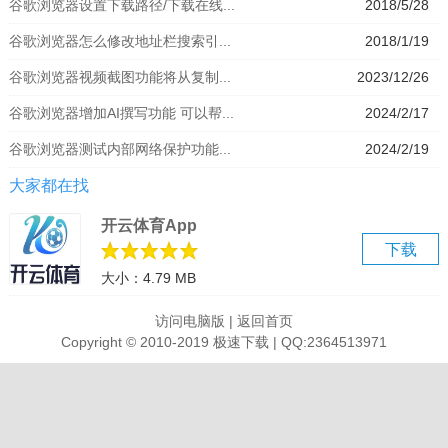
谷歌浏览器设置下载路径/下载在线...
2018/5/28
该浏览器基于其他开源软件撰写，包括WebKit，目标是提升稳定性、
谷歌浏览器怎么修改地址栏搜索引...
2018/1/19
速度和安全性，并创造出简单且有效率的使用者界面。Google
Chrome的特点是简洁、快速。GoogleChrome支持多标签浏览，每个
谷歌浏览器视频截图功能将从复制...
2023/12/26
标签页面都在独立的“沙箱”内运行，在提高安全性的同时，一个标签页
谷歌浏览器增加AI撰写功能 可以帮...
2024/2/17
面的崩溃也不会导致其他标签页面被关闭。此外，Google Chrome基
于更强大的JavaScript V8引擎，这是当前Web浏览器所无法实现的。
谷歌浏览器测试内部网络保护功能...
2024/2/19
还内置防止“网络钓鱼“及恶意软件功能。
大家都在找
开云体育App
下载
大小：4.79 MB
访问电脑版
|
返回首页
Copyright © 2010-2019 极速下载 | QQ:2364513971