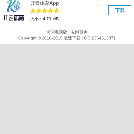
开云体育App
不再眼花缭乱
下载
双端云同步
大小：4.79 MB
跨平台数据共享，云端同步
数据永不丢失
访问电脑版
|
返回首页
联想原厂浏览器
Copyright © 2010-2019 极速下载 | QQ:2364513971
更了解硬件
将电脑性能发挥的淋漓尽致
软件亮点
可以提高效率
密码记录 任何事情都可以快速完成
安全问题 提供安全保护，可供所有人轻松使用
更简洁的界面
操作界面 简洁干净
快速找到对应功能
享受量身定制
登录账号、书签、设置内容一次统统搞定
喜欢无需重复