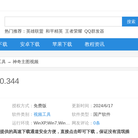
！
热门推荐：
英雄联盟
和平精英
王者荣耀
QQ群发器
下载
安卓下载
苹果下载
教程资讯
工具
→
神奇主图视频
.344
授权方式：
免费版
更新时间：
2024/6/17
软件类别：
视频工具
软件类型：
国产软件
运行环境：
WinXP,Win7,Win8,Win10,WinAll
网友评论：
0条
提供的高速下载通道安全方便，直接点击即可下载，保证没有流氓插