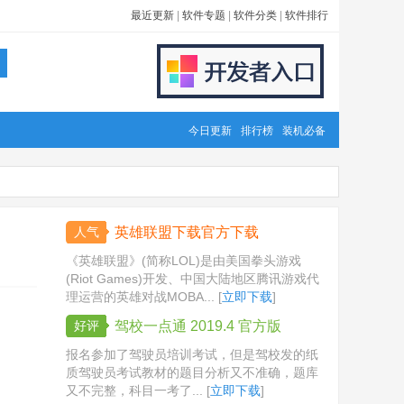
最近更新
|
软件专题
|
软件分类
|
软件排行
今日更新
排行榜
装机必备
人气
英雄联盟下载官方下载
《英雄联盟》(简称LOL)是由美国拳头游戏
(Riot Games)开发、中国大陆地区腾讯游戏代
理运营的英雄对战MOBA... [
立即下载
]
好评
驾校一点通 2019.4 官方版
报名参加了驾驶员培训考试，但是驾校发的纸
质驾驶员考试教材的题目分析又不准确，题库
又不完整，科目一考了... [
立即下载
]