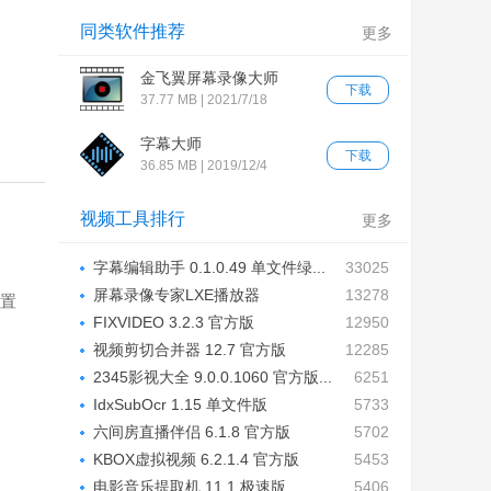
同类软件推荐
更多
金飞翼屏幕录像大师
下载
37.77 MB | 2021/7/18
字幕大师
下载
36.85 MB | 2019/12/4
视频工具排行
更多
字幕编辑助手 0.1.0.49 单文件绿...
33025
屏幕录像专家LXE播放器
13278
位置
20100905...
FIXVIDEO 3.2.3 官方版
12950
视频剪切合并器 12.7 官方版
12285
2345影视大全 9.0.0.1060 官方版...
6251
IdxSubOcr 1.15 单文件版
5733
六间房直播伴侣 6.1.8 官方版
5702
KBOX虚拟视频 6.2.1.4 官方版
5453
电影音乐提取机 11.1 极速版
5406