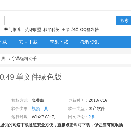
！
热门推荐：
英雄联盟
和平精英
王者荣耀
QQ群发器
下载
安卓下载
苹果下载
教程资讯
工具
→
字幕编辑助手
0.49 单文件绿色版
授权方式：
免费版
更新时间：
2013/7/16
软件类别：
视频工具
软件类型：
国产软件
运行环境：
WinXP,Win7,
网友评论：
2条
提供的高速下载通道安全方便，直接点击即可下载，保证没有流氓插