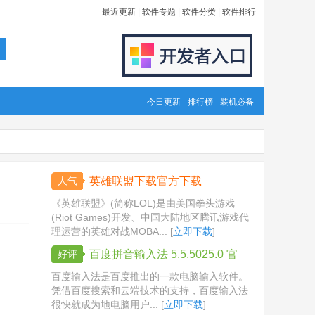
最近更新
|
软件专题
|
软件分类
|
软件排行
今日更新
排行榜
装机必备
人气
英雄联盟下载官方下载
《英雄联盟》(简称LOL)是由美国拳头游戏
(Riot Games)开发、中国大陆地区腾讯游戏代
理运营的英雄对战MOBA... [
立即下载
]
好评
百度拼音输入法 5.5.5025.0 官
方版
百度输入法是百度推出的一款电脑输入软件。
凭借百度搜索和云端技术的支持，百度输入法
很快就成为地电脑用户... [
立即下载
]