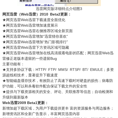
迅雷网页版详细特点介绍图3
网页迅雷（Web迅雷）2010 Beta2更新：
★网页迅雷Web迅雷下载速度全面优化
★网页迅雷Web迅雷增加速度展示
★网页迅雷Web迅雷右侧推荐区域全新页面
★网页迅雷Web迅雷增加“迅雷猜你喜欢”
★网页迅雷Web迅雷增加“热门影视排行”
★网页迅雷Web迅雷下方资讯区域可隐藏
★网页迅雷Web迅雷增加在线高清观看电影的匹配；网页迅雷Web迅
雷修正老版本遗留的一些遗留Bug
主要功能有：
★支持多协议下载：HTTP/ FTP/ MMS/ RTSP/ BT/ EMULE；多资
源超线程技术，显著提升下载速度
★智能磁盘缓存技术，有效防止了高速下载时对硬盘的损伤；病毒防
护功能，可以和杀毒软件配合保证下载文件的安全性
★提供与下载资源相关的安全、评论、关联推荐等信息；自动检测和
升级到最新版本
Web迅雷2009 Beta1更新：
新增加超下载区域，为用户下载提供更丰 富的资源服务与周边服务；
新增资讯区和全新广告显示，丰富网页迅雷内容