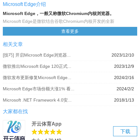
Microsoft Edge介绍
Microsoft Edge，一般又称微软Chromium内核浏览器。
Microsoft Edge是微软结合谷歌Chromium内核开发的全新
MicrosoftEdge版浏览器，用户朋友对此中文版chromium能够体验到
查看更多
不一样的浏览速度和操作模式。感兴趣的朋友可以下载试试。
相关文章
基本简介
微软将基于谷歌开源的Chromium项目重建Edge浏览器，可以带来体
[技巧] 开启Microsoft Edge浏览器...
2023/12/10
验更接近于Chrome的Edge浏览器。新版本的Edge外观像是当前
微软推出Microsoft Edge 120正式...
2023/12/9
Windows 10上的Edge和Chrome的结合体。该版本浏览器支持从谷歌
在线商店安装原生Chrome扩展程序，支持同步书签、插件等，并将在
微软发布更新修复Microsoft Edge...
2024/2/16
未来支持同步设置、历史、标签页、密码等。与Chrome相似，新版本
Microsoft Edge市场份额大涨1% 看...
2024/2/2
的Edge浏览器也支持类似于Chrome的“fla gs”那样的实验性功能，支
持新版Chrome浏览器的PWA体验。
Microsoft .NET Framework 4.0安...
2018/1/13
软件特色
大家都在找
1.让我们一起构建！
给所有开发者和修补者打电话:你们的声音将帮助我们塑造下一个版本
开云体育App
的微软Edge。注册成为*个知道预览版何时可用的人。
下载
2.让网络成为每个人更好的地方