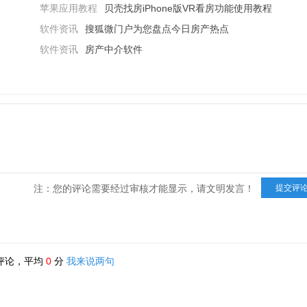
苹果应用教程
贝壳找房iPhone版VR看房功能使用教程
软件资讯
搜狐微门户为您盘点今日房产热点
软件资讯
房产中介软件
，可强保障合作各方的利益安全，同时支持跨门店跨品牌的房客源推
后自动分配业绩。
注：您的评论需要经过审核才能显示，请文明发言！
评论，平均
0
分
我来说两句