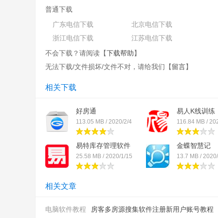
无缝支撑贝壳
流量
从承接/录入/带看到成交的全过程
普通下载
户数字画像的能力，助力经纪人提供更优质的服务。
广东电信下载
北京电信下载
浙江电信下载
江苏电信下载
不会下载？请阅读【
下载帮助
】
无法下载/文件损坏/文件不对，请给我们【
留言
】
相关下载
好房通
易人K线训练
113.05 MB / 2020/2/4
116.84 MB / 20
易特库存管理软件
金蝶智慧记
25.58 MB / 2020/1/15
13.7 MB / 2020
相关文章
电脑软件教程
房客多房源搜集软件注册新用户账号教程