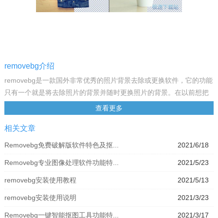
removebg介绍
removebg是一款国外非常优秀的照片背景去除或更换软件，它的功能
只有一个就是将去除照片的背景并随时更换照片的背景。在以前想把
一张照片的背景去掉，你需要使用Photoshop地抠图，简单的图形很
查看更多
快就抠好了，如果复杂的图形就惨了，起码要几分钟，而这款
相关文章
removebg软件只要五秒，即可帮你去掉照片的背景，不管有多复杂。
主要功能
Removebg免费破解版软件特色及抠...
2021/6/18
个人和专业
Removebg专业图像处理软件功能特...
2021/5/23
无论您是平面设计师，摄影师还是自拍爱好者：删除背景从未如此简
单。
removebg安装使用教程
2021/5/13
节省时间和金钱
removebg安装使用说明
2021/3/23
花费一小时一小时将前景与背景分开？ 现在有一种更好的方式 - 它是
免费的。
Removebg一键智能抠图工具功能特...
2021/3/17