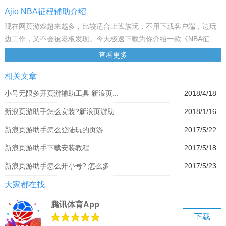
Ajio NBA征程辅助介绍
现在网页游戏超来越多，比较适合上班族玩，不用下载客户端，边玩
边工作，又不会被老板发现。今天极速下载为你介绍一款《NBA征
程》的游戏辅助工具，该辅助由新浪页游助手开发，绝对安全无毒，
查看更多
自动为你完成日常任务，自动刷副本，功能也非常强大，喜欢玩
相关文章
《NBA征程》的玩家千万不要错过。
新浪NBA征程智能联赛免费辅助脚本，是由全网比较强的页游辅助
小号无限多开页游辅助工具 新浪页...
2018/4/18
——新浪页游助手专门针对《NBA征程》页游版研发的高级辅助工
新浪页游助手怎么安装?新浪页游助...
2018/1/16
具。支持所有游戏无限小号多开、加速等，本辅助可独立使用，绿
色，免费，安全无毒，无捆绑无插件，设置轻松便捷。新浪NBA征程
新浪页游助手怎么登陆玩的页游
2017/5/22
网页游戏辅助脚本可自动主线任务、循环常规赛、参加试炼赛、自动
新浪页游助手下载安装教程
2017/5/18
精英赛、一键扫荡、随机挑战等。
功能说明
新浪页游助手怎么开小号? 怎么多...
2017/5/23
1、主线功能：新号练号1-13；
大家都在找
2、天梯赛、试炼赛、球衣试炼、球员试炼、财富试炼；
3、循环常规赛、普通模式、精英模式、老鹰、太阳、活塞、掘金、勇
腾讯体育App
士；
下载