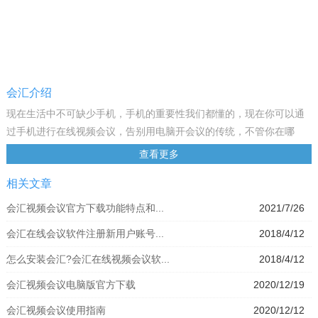
会汇介绍
现在生活中不可缺少手机，手机的重要性我们都懂的，现在你可以通
过手机进行在线视频会议，告别用电脑开会议的传统，不管你在哪
里，只要你有手机你就可以参加各种各样的视频会议，非常方便，接
查看更多
下来极速小编为你介绍一款视频会议软件——会汇。
相关文章
基本介绍
会汇电脑版是一款专业的在线视频会议软件，基于云端技术，为用户
会汇视频会议官方下载功能特点和...
2021/7/26
提供高清音视频沟通和远程屏幕共享服务，无需购买专用设备，使用
会汇在线会议软件注册新用户账号...
2018/4/12
传统硬件即可使用视频会议，并且还具有ios、Android客户端，可实
现跨平台随时随地视频会议沟通，可用于远程培训、远程拜访及产品
怎么安装会汇?会汇在线视频会议软...
2018/4/12
演示、远程会议、远程支持以及在线时长活动等场景。
会汇视频会议电脑版官方下载
2020/12/19
会汇官方介绍会汇是一款云视频会议服务软件，将网络在线会议和移
动视频会议集成到了易于使用的统一云端产品。会汇为您提供高清视
会汇视频会议使用指南
2020/12/12