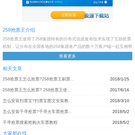
258抢票王介绍
258抢票王使用了258集团特有的分布式信息发布技术实现了互助抢票
机制，让分布在全国各地的258集团各产品的数十万客户端一起互相帮
助、协作抢票，从而避开了始发站城市因出票时间一样而抢票过于集
查看更多
中所造成的拥堵问题，大大提高了抢票成功率。
相关文章
软件功能
支持多平台帐号登录，可查询飞机票、火车票等信息。
258抢票王怎么抢票?258抢票王刷票...
2018/1/25
支持买成人票、买学生票、买残障票等多人多票抢票。
258抢票王怎么抢票? 258抢票王使...
2017/6/16
258抢票王极速抢票，通过免验证码、抢票高峰期不排队、过滤拥挤服
务器等多项智能技术，全面解决抢票过程中出现的繁杂难题。258抢票
怎么安装扫票宝?扫票宝图文安装教...
2018/3/10
浏览器启用多平台即时通讯提醒 ，抢到票后，258抢票王会通过各个
怎么安装千寻抢票?千寻火车票抢票...
2018/5/2
即时通讯提醒你付款，避免你错失购票好时机。
千寻抢票搜索抢购火车票教程
2018/5/2
大家都在找