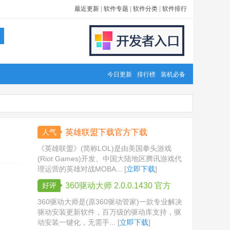
最近更新
|
软件专题
|
软件分类
|
软件排行
今日更新
排行榜
装机必备
人气
英雄联盟下载官方下载
《英雄联盟》(简称LOL)是由美国拳头游戏
(Riot Games)开发、中国大陆地区腾讯游戏代
理运营的英雄对战MOBA... [
立即下载
]
好评
360驱动大师 2.0.0.1430 官方
版
360驱动大师是(原360驱动管家)一款专业解决
驱动安装更新软件，百万级的驱动库支持，驱
动安装一键化，无需手... [
立即下载
]