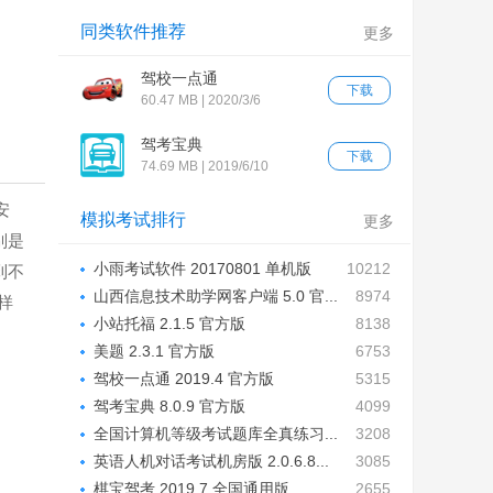
同类软件推荐
更多
驾校一点通
下载
60.47 MB | 2020/3/6
驾考宝典
下载
74.69 MB | 2019/6/10
安
模拟考试排行
更多
别是
小雨考试软件 20170801 单机版
10212
到不
山西信息技术助学网客户端 5.0 官...
8974
样
小站托福 2.1.5 官方版
8138
美题 2.3.1 官方版
6753
驾校一点通 2019.4 官方版
5315
驾考宝典 8.0.9 官方版
4099
全国计算机等级考试题库全真练习...
3208
英语人机对话考试机房版 2.0.6.8...
3085
棋宝驾考 2019.7 全国通用版
2655