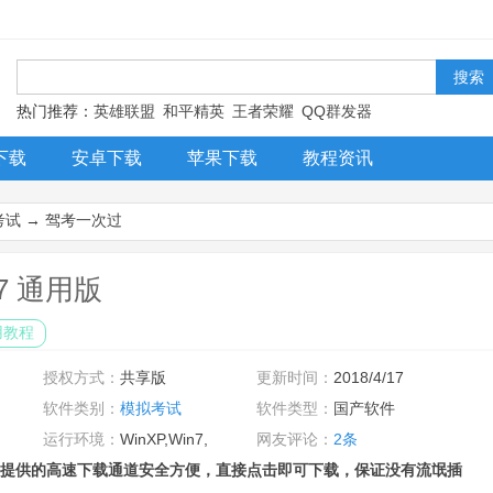
！
热门推荐：
英雄联盟
和平精英
王者荣耀
QQ群发器
下载
安卓下载
苹果下载
教程资讯
考试
→
驾考一次过
7 通用版
用教程
授权方式：
共享版
更新时间：
2018/4/17
软件类别：
模拟考试
软件类型：
国产软件
运行环境：
WinXP,Win7,
网友评论：
2条
提供的高速下载通道安全方便，直接点击即可下载，保证没有流氓插