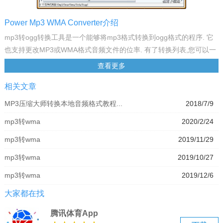
Power Mp3 WMA Converter介绍
mp3转ogg转换工具是一个能够将mp3格式转换到ogg格式的程序. 它
也支持更改MP3或WMA格式音频文件的位率. 有了转换列表,您可以一
次就轻松地转换大量的音频文件. 它还支持一些非常有用的功能,比如
查看更多
更改标签信息,自动重命名等等.
相关文章
什么是OGG
ogg是一种新的音频压缩格式，类似于MP3等的音乐格式。是一种新
MP3压缩大师转换本地音频格式教程...
2018/7/9
的音频压缩格式，类似于MP3等的音乐格式。相对于mp3音频格式来
mp3转wma
2020/2/24
说，ogg比mp3音质更优胜一点。那么如何将mp3转换ogg格式？下面
我们就利用格式转换器来了解一下音频格式的转换。
mp3转wma
2019/11/29
mp3转wma
2019/10/27
mp3转wma
2019/12/6
大家都在找
腾讯体育App