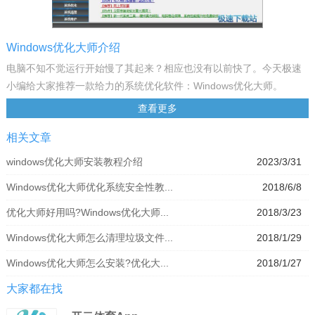
Windows优化大师介绍
电脑不知不觉运行开始慢了其起来？相应也没有以前快了。今天极速
小编给大家推荐一款给力的系统优化软件：Windows优化大师。
Windows优化大师拥有检测电脑的硬件信息、优化系统、清理垃圾文
查看更多
件、清理磁盘碎片、整理系统内存等各种功能。使用Windows优化大
相关文章
师可以轻松管理电脑。
Windows优化大师是一款功能强大的系统辅助软件，它提供了全面有
windows优化大师安装教程介绍
2023/3/31
效且简便安全的系统检测、系统优化、系统清理、系统维护四大功能
Windows优化大师优化系统安全性教...
2018/6/8
模块及数个附加的工具软件。使用Windows优化大师，能够有效地帮
助用户了解自己的计算机软硬件信息；简化操作系统设置步骤；提升
优化大师好用吗?Windows优化大师...
2018/3/23
计算机运行效率；清理系统运行时产生的垃圾；修复系统故障及安全
Windows优化大师怎么清理垃圾文件...
2018/1/29
漏洞；维护系统的正常运转。
功能说明
Windows优化大师怎么安装?优化大...
2018/1/27
1、详尽准确的系统信息检测。Windows优化大师深入系统底层，分析
大家都在找
用户电脑，提供详细准确的硬件、软件信息，并根据检测结果向用户
提供系统性能进一步提高的建议。