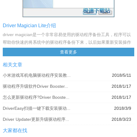
Driver Magician Lite介绍
driver magician是一个非常容易使用的驱动程序备份工具，程序可以
帮助你快速的将系统中的驱动程序备份下来，以后如果重新安装操作
系统的时候你可以非常迅速的将系统中的驱动程序还原，节省你大量
查看更多
宝贵的时间。程序还可以备份我的文档、收藏夹、outlook邮箱等相关
相关文章
信息
驱动精灵提供了一个设备驱动程序的备份，恢复，更新和删除
小米游戏耳机电脑驱动程序安装教...
2018/5/11
Windows操作系统下的专业解决方案。它标识系统中的所有硬件，从
驱动程序升级软件Driver Booster...
2018/1/17
硬盘中提取及其相关驱动程序和备份起来到您选择的位置。然后，当
您格式化并重新安装/升级您的作业系统，您可以恢复所有的“拯救”的
怎么更新驱动程序?Driver Booste...
2018/1/17
司机一样，如果你有在你的手中原来的驱动程序软盘。一个系统重新
DriverEasy扫描一键下载安装驱动...
2018/3/9
启动后，你的电脑将被加载和运行所需的硬件驱动程序。
Driver Updater更新升级驱动程序...
2018/3/23
大家都在找