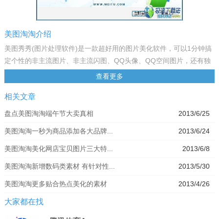
美图淘淘介绍
美图秀秀(图片处理软件)是一款超好用的图片美化软件，可以1分钟搞
定个性的非主流图片、非主流闪图、QQ头像、QQ空间图片，还有独
家的非主流场景、摇头娃娃，而且完全免费哦！赶快下载安装吧！
查看更多
美图看看官方最新动态：
相关文章
[5月17日] 新增网络字体功能
[4月12日] 新增支持导出无损PNG格式图片
盘点美图淘淘端午节大卖真相
2013/6/25
[2月22日] 新增批量一键上传到淘宝官方图片空间
美图淘淘一秒为商品添加各大品牌...
2013/6/24
[12月7日] 边框中新增“个性”分类
[12月7日] 新增文字描边功能可调节粗细及颜色
美图淘淘美化网店宝贝图片三大特...
2013/6/8
[11月23日] 圣诞元旦双节素材上线！
美图淘淘新增数码类素材 有针对性...
2013/5/30
[11月16日] 新增清除边框功能
[11月2日] 新增“边框-角标”分类
美图淘淘更多贴合热点美化的素材
2013/4/26
[11月2日] 新增操作历史功能
大家都在找
[10月12日] 新增重阳节、万圣节促销素材