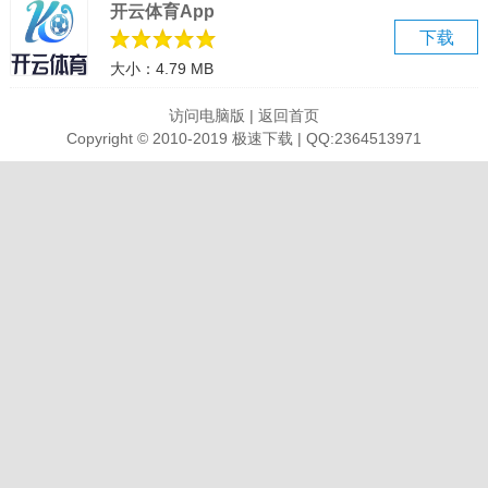
开云体育App
家、写作大师等功能。
下载
多种语言翻译：支持文字翻译、图片、PDF、音频、视频翻译等等。
大小：4.79 MB
多格式文档互转：支持文档格式如：doc、docx、ppt、pptx、xls、
xlsx等；图片格式：jpg、png、bmp、gif。
访问电脑版
|
返回首页
PDF文件处理：支持PDF合并、PDF分割、PDF压缩、PDF解密、
Copyright © 2010-2019 极速下载 | QQ:2364513971
PDF加页码，同时支持软件内阅读编辑PDF文件等操作。
高效批量转换：支持批量添加多个文件进行批量转换，一次快速完成
转换。
软件特色
文档图片格式转换——可将PDF、CAD、JPG等图片及文档一键批量
转换
文字语音互转——多音色文字配音及高精度语音高效识别转换
全能翻译处理——一键翻译，图片/文字/文档高效翻译，支持多国语言
OCR全面识别——采用OCR智能识别技术，高精准度识别文字，轻松
实现数字化