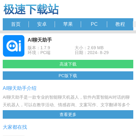
首页
安卓
苹果
PC
教程
AI聊天助手
版本：1.7.9
大小：2.69 MB
环境：PC端
日期：2024- 8-29
高速下载
PC版下载
AI聊天助手介绍
AI聊天助手是一款专业的智能聊天机器人，软件内置智能AI对话的聊
天机器人，可以在教学活动、情感咨询、文案写作、文字翻译等多个
领域，帮助您快速获取各类实用信息和知识，满足您日常生活和工作
查看更多
中多样化的需求，欢迎需要的朋友来下载！
大家都在找
软件功能
智能聊天机器人：多种AI聊天模式可自行选择，如模范教师、恋爱专