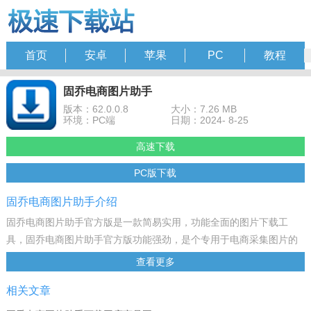
首页
安卓
苹果
PC
教程
固乔电商图片助手
版本：62.0.0.8
大小：7.26 MB
环境：PC端
日期：2024- 8-25
高速下载
PC版下载
固乔电商图片助手介绍
固乔电商图片助手官方版是一款简易实用，功能全面的图片下载工
具，固乔电商图片助手官方版功能强劲，是个专用于电商采集图片的
软件。软件支持批量下载各大网站的图片，相当的实用。有喜欢的小
查看更多
伙伴快来下载吧！
相关文章
功能介绍
1、回收站还原