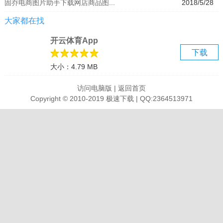
固乔电商图片助手下载网店商品图...
2018/5/28
通常，文件被删除后还保存在Windows的回收站内，可以还原。 若回
大家都在找
收站被清空，那些意外删除的文件如何救援/恢复?都叫兽?数据恢复帮
你轻松找回那些文件。
开云体育App
2、记忆卡数据恢复
下载
如今，记忆卡的易用性及携带方便，使它得到了广泛的使用，但各种
大小：4.79 MB
原因会导致卡内信息意外丢失。 不用担心，即便记忆卡已被格式化，
都叫兽?数据恢复文件救援软件仍能帮你找回原有信息。
访问电脑版
|
返回首页
3、支持格式化救回
Copyright © 2010-2019 极速下载 | QQ:2364513971
硬盘被格式化了，还能救回重要的信息吗?只要硬盘没有被大量写入新
的文件，都叫兽?数据恢复仍可以完整恢复硬盘原有信息。
4、支持办公类文件预览
由于技术的原因，找回的信息会丢失文件信息，包括文件的类型、大
小、时间等，会影响信息的恢复率，都叫兽?数据恢复支持办公类文件
预览，能大大提高恢复质量。
5、杰出的照片恢复
照片恢复一直是都叫兽?数据恢复的强项，支持各种格式的图片预览，
真正实现：所见即所得的效果。
6、支持快速/深度扫描