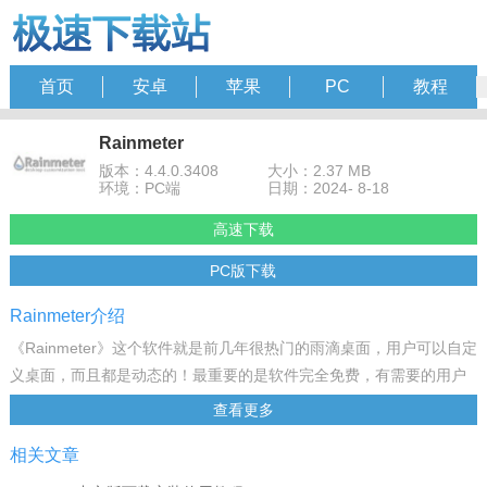
首页
安卓
苹果
PC
教程
Rainmeter
版本：4.4.0.3408
大小：2.37 MB
环境：PC端
日期：2024- 8-18
高速下载
PC版下载
Rainmeter介绍
《Rainmeter》这个软件就是前几年很热门的雨滴桌面，用户可以自定
义桌面，而且都是动态的！最重要的是软件完全免费，有需要的用户
不要错过！
查看更多
软件介绍
相关文章
Rainmeter 是一款功能极其强大的桌面动效软件，并在许多网友的帮
助下逐渐建立起了强大的社区，可以高度自定义桌面。