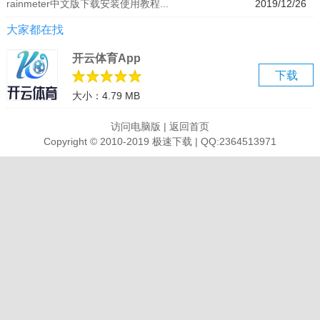
rainmeter中文版下载安装使用教程...
2019/12/26
除了为桌面增加有特色的图标，它还支持动态桌面，显示时间、显示
大家都在找
CPU 状态。就像这个桌面，整体以像素风格为主，功能性的图标显示
在右侧，右下角可以显示 CPU 状态。如果想让桌面变得更有特色，你
开云体育App
会喜欢上 Rainmeter 的。
下载
大小：4.79 MB
新手教程
什么是 Rainmeter？
访问电脑版
|
返回首页
Rainmeter 不是 WindowBlinds(tm)。 它没有任何能力以任何方式更改
Copyright © 2010-2019 极速下载 | QQ:2364513971
您的开始菜单，任务栏，通知区域 （以前称为系统托盘） 或任何其他
Windows 元素。Rainmeter 不能管理您的桌面背景 (墙纸)。
DeviantArt 或 Customize.org 这些网站中有很多漂亮的皮肤，但是，
在他们的下载包中可能会也可能不会包含显示的壁纸，但在任何情况
下，您都可以用正常的Windows程序来加载它们。
安装
从 Rainmeter.net 下载最新版本或 beta 版本。 您可以下载并运行安
装程序 (.exe) 版本或手动安装"压缩"(.zip) 版本。Rainmeter 是完全与
Windows Vista / Windows 7 兼容的。 您的"Application Data"文件夹