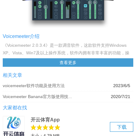
Voicemeeter介绍
《Voicemeeter 2.0.3.4》是一款调音软件，这款软件支持Windows
XP、Vista、Win7及以上操作系统，软件内拥有非常丰富的功能，操
作也很简单，是一款非常不错的软件，感兴趣的小伙伴快来欢迎来下
查看更多
载哟！
相关文章
软件特色
1.Voicemeeter Banana 提供了两个虚拟 ASIO 驱动来连接你喜爱的专
voicemeeter软件功能及使用方法
2023/6/5
业音频 DAW 并通过一个称为“Voicemeeter Insert Virtual
Voicemeeter Banana官方版使用技...
2020/7/21
ASIO(Voicemeeter 插入虚拟 ASIO)”的第三方 ASIO 引入“虚拟插入”概
念。举个例子，它允许你通过一个 VST 宿主应用程序比如 Minihost
大家都在找
Modular 插入 VST 插件作为每个推子前输入插入。然后每个输入都可
开云体育App
以拥有自己的 VST 插件链来在最终调音台输出之前处理你的任意音频
下载
源。
大小：4.79 MB