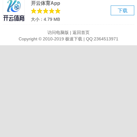
开云体育App
支持多个连接到不同的FTP服务器
下载
2、闪电般的速度
大小：4.79 MB
比同类FTP客户端更快地上传下载文件
3、SFV校验
访问电脑版
|
返回首页
下载的时候自动校验SFV文件列表并生成校验报告
Copyright © 2010-2019 极速下载 | QQ:2364513971
4、FXP传输
服务器对服务器直接进行文件传输
5、实时压缩
支持上传/下载/列表时的实时压缩（MODE Z）功能，为您节约宝贵的
带宽和时间
6、任务管理器
内建强大的任务管理器，轻松安排您的工作
7、自定义界面
主界面支持自定义和拖放停靠，您可以定制您的主界面成类似 Office
2000/xp/2003 的风格
8、同步文件
带有同步功能的任务管理程式