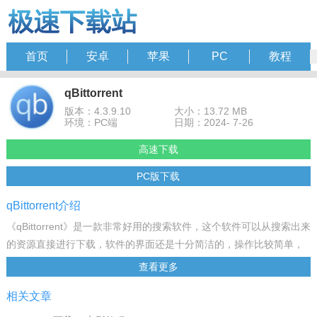
首页
安卓
苹果
PC
教程
qBittorrent
版本：4.3.9.10
大小：13.72 MB
环境：PC端
日期：2024- 7-26
高速下载
PC版下载
qBittorrent介绍
《qBittorrent》是一款非常好用的搜索软件，这个软件可以从搜索出来
的资源直接进行下载，软件的界面还是十分简洁的，操作比较简单，
有需要的用户不要错过。
查看更多
软件特色
相关文章
qBittorrent中存在的主要特点是一个Web用户界面，使用Ajax技术，自
动过滤器为基础的洪流下载的UPnP / NAT-PMP端口映射，RS S订