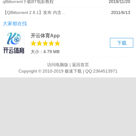
qBittorrent下载BT电影教程
2018/11/20
阅，DHT，μTorrent的同行交流，Vuze的兼容协议加密，电骡或者
【QBittorrent 2.8.1】发布 内含...
2011/6/13
Peerguardian兼容IP过滤，激流排队和优先次序。qBittorrent这区别
于其竞争对手的实力之一是其良好的综合搜索引擎，它提供了一个在
大家都在找
eMule的一个界面类似，但实际上搜索上最流行的搜索网站在背景。
开云体育App
下载
使用说明
大小：4.79 MB
中文设置方法
点击tools==options==language==选择简体中文，然后大家点击OK
访问电脑版
|
返回首页
后，可能只汉化的部分，请大家重启软件就可以汉化全部了
Copyright © 2010-2019 极速下载 | QQ:2364513971