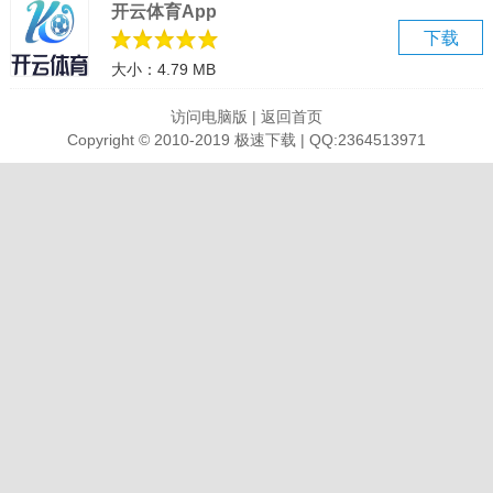
开云体育App
视频知识点支持离线缓存，在新东方在线电脑版上可以随时随地学习
下载
知识。再也不用担心网络，随时观看
大小：4.79 MB
2、倍速学习
视频倍速播放，了解学习，内容梗概，再详细学习
访问电脑版
|
返回首页
3、听课进度同步
Copyright © 2010-2019 极速下载 | QQ:2364513971
打造云学习平台，所有课程进度跨平台同步，无缝衔接学习进度。
4、免费公开课
数百名师及上千门免费公开课，针对知识点精讲，更有各种干货秘
籍！
软件特点
1、 模拟考试和评估：
提供了大量的模拟考试和评估系统，进行模拟考试，了解考试水平和
薄弱环节，并根据评估结果进行有针对性的复习和提高。
2、 学习社区互动：
在学习软件上与其他学生进行交流和讨论，分享学习心得和解决问
题，激发学习动力，提高学习效果。
3、 学习进度跟踪：