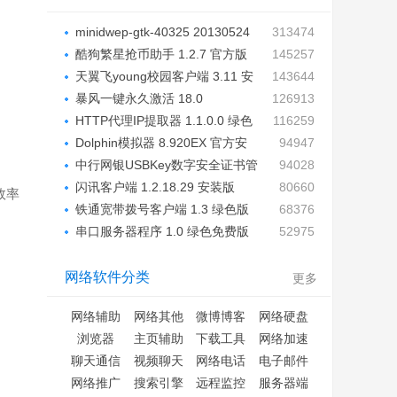
minidwep-gtk-40325 20130524
313474
极...
酷狗繁星抢币助手 1.2.7 官方版
145257
天翼飞young校园客户端 3.11 安
143644
装...
暴风一键永久激活 18.0
126913
HTTP代理IP提取器 1.1.0.0 绿色
116259
免...
Dolphin模拟器 8.920EX 官方安
94947
装...
中行网银USBKey数字安全证书管
94028
理...
闪讯客户端 1.2.18.29 安装版
80660
效率
铁通宽带拨号客户端 1.3 绿色版
68376
串口服务器程序 1.0 绿色免费版
52975
网络软件分类
更多
网络辅助
网络其他
微博博客
网络硬盘
浏览器
主页辅助
下载工具
网络加速
聊天通信
视频聊天
网络电话
电子邮件
网络推广
搜索引擎
远程监控
服务器端