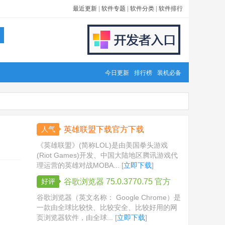
最近更新
|
软件专题
|
软件分类
|
软件排行
今日更新
排行榜
装机必备
人气
英雄联盟下载官方下载
《英雄联盟》(简称LOL)是由美国拳头游戏
(Riot Games)开发、中国大陆地区腾讯游戏代
理运营的英雄对战MOBA... [
立即下载
]
好评
谷歌浏览器 75.0.3770.75 官方
版
谷歌浏览器（英文名称： Google Chrome）是
一款由全球比较快、比较安全、比较好用的网
页浏览器软件，由全球... [
立即下载
]