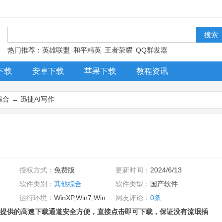
！
热门推荐：
英雄联盟
和平精英
王者荣耀
QQ群发器
下载
安卓下载
苹果下载
教程资讯
综合
→
迅捷AI写作
授权方式：
免费版
更新时间：
2024/6/13
软件类别：
其他综合
软件类型：
国产软件
运行环境：
WinXP,Win7,Win8,Win10,WinAll
网友评论：
0条
提供的高速下载通道安全方便，直接点击即可下载，保证没有流氓插