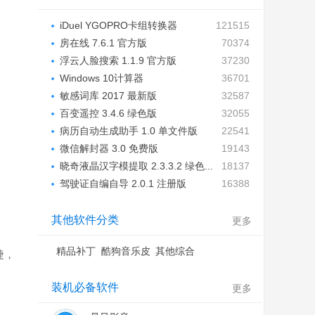
iDuel YGOPRO卡组转换器
121515
1.6.0.0...
房在线 7.6.1 官方版
70374
浮云人脸搜索 1.1.9 官方版
37230
Windows 10计算器
36701
2018.1001.539...
敏感词库 2017 最新版
32587
百变遥控 3.4.6 绿色版
32055
病历自动生成助手 1.0 单文件版
22541
微信解封器 3.0 免费版
19143
晓奇液晶汉字模提取 2.3.3.2 绿色...
18137
驾驶证自编自导 2.0.1 注册版
16388
其他软件分类
更多
精品补丁
酷狗音乐皮
其他综合
捷，
肤
装机必备软件
更多