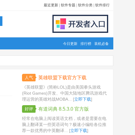
最近更新
|
软件专题
|
软件分类
|
软件排行
今日更新
排行榜
装机必备
人气
英雄联盟下载官方下载
《英雄联盟》(简称LOL)是由美国拳头游戏
(Riot Games)开发、中国大陆地区腾讯游戏代
理运营的英雄对战MOBA... [
立即下载
]
好评
有道词典 8.5.3.0 官方版
经常在电脑上阅读英语文档，或者是需要在电
脑上翻译某一些英语词句？极速小编给各位推
荐一款优秀的中英翻译... [
立即下载
]