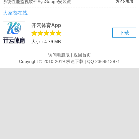
系统性能监视软件SysGauge安装教...
2018/9/6
为了让用户快速检查当前系统状态，SysGauge提供了自动分析当前系
大家都在找
统资源使用情况的能力，检查所有关键问题，并显示易于理解的系统
分析结果列表。只需按主工具栏上的“分析”按钮，SysGauge将执行快
开云体育App
速系统状态分析，检查CPU使用情况，内存使用情况，操作系统状
下载
态，所有磁盘的磁盘空间使用情况，并显示系统状态分析结果对话
大小：4.79 MB
框。
访问电脑版
|
返回首页
2、CPU使用监控
Copyright © 2010-2019 极速下载 | QQ:2364513971
要添加CPU使用计数器，请按主工具栏上的“添加”按钮，在左侧视图
中选择“CPU使用率”计数器类别，然后在中间视图中选择适当的CPU
使用计数器。默认情况下，SysGauge将监视所有CPU，但如果需
要，用户可以在右侧视图中选择要监视的特定CPU。此外，为了通过
网络监视远程计算机的CPU使用情况，请按位于左下角的“连接”按
钮，并指定要监视的远程计算机的主机名。
3、内存使用监控
要添加内存使用计数器，请按主工具栏上的“添加”按钮，在左侧视图中
选择“内存使用”计数器类别，然后在中间视图中选择适当的内存使用计