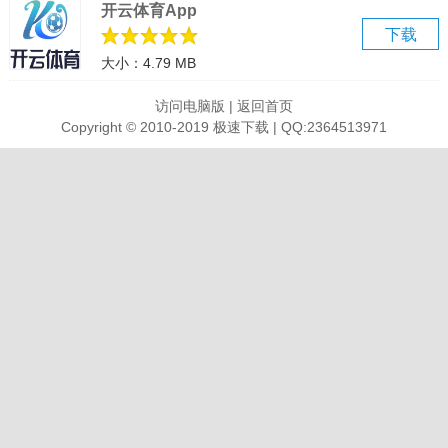
开云体育App
贴纸：支持视频贴纸。
下载
字体：可设置字体风格样式。
大小：4.79 MB
画布：设置视频画面比例。
曲库：抖音曲库歌曲。
访问电脑版
|
返回首页
滤镜：多种风格滤镜。
Copyright © 2010-2019 极速下载 | QQ:2364513971
美颜：智能识别脸型，开启美颜。
抖音音乐收藏：可收藏喜欢的音乐。
画面调节：画面色彩调节选项。
变速：0.2倍至4倍调整视频播放素材。
转场：支持叠化、闪黑、运镜、特效等多种效果。
语音转字幕：自动识别语音，一键给你的视频加字幕。
变声：拥有“声”萝莉、大叔、怪物...等变声特效。
软件优势
1、贴纸文本，精致好看的贴纸和字体，给你的视频加点乐趣。
贴纸-独家设计手绘贴纸，总有一款适合你的小心情。
字体-多种风格字体，字幕，标题任你选。
2、丰富好听，抖音独家曲库，海量音乐让你的视频更“声”动。