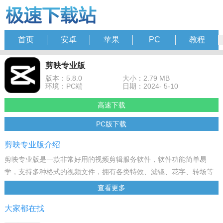
首页
安卓
苹果
PC
教程
剪映专业版
版本：5.8.0
大小：2.79 MB
环境：PC端
日期：2024- 5-10
高速下载
PC版下载
剪映专业版介绍
剪映专业版是一款非常好用的视频剪辑服务软件，软件功能简单易
学，支持多种格式的视频文件，拥有各类特效、滤镜、花字、转场等
功能，感兴趣的朋友快来下载吧！
查看更多
软件功能
大家都在找
倒放：视频倒叙播放。
切割：分割、剪切视频。