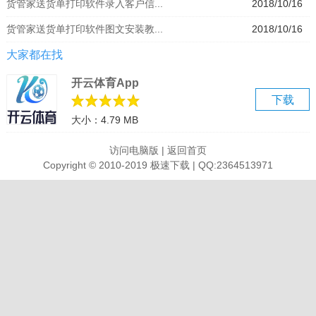
货管家送货单打印软件录入客户信...
2018/10/16
分钟就可以快速上手。
货管家送货单打印软件图文安装教...
2018/10/16
2、提供绿色免安装：只需复制文件夹即可，免去重装系统后还得重装
和恢复数据的烦恼。
大家都在找
3、完善的基本资料管理功能：方便您对“产品资料”，“客户信息”，“业
开云体育App
务员”……进行管理。
下载
4、批量签回单功能：极大地提高工作效率。只需轻松勾选所需的未签
大小：4.79 MB
回单或针对客户的送货单进行签回，一键操作批量处理。
5、复制功能：避免工作的重负行极大地提高开送货单的效率。只需选
访问电脑版
|
返回首页
择模版送货单便可复制该单，创建一张新的送货单，实现一键开送货
Copyright © 2010-2019 极速下载 | QQ:2364513971
单的强大功能。
6、同一产品针对不同客户报价，一键导入产品资料信息及客户信息。
7、自动化提示：软件提示您对送货单的签回及做帐功能，以及用不同
颜色区分未打印、已打印、已签回、已过账、已作废的送货单。
8、报表样式全面：对账单、送货汇总报表、年度送货汇总明细……实
现利润的自动统计。
9、强大的统计功能：人性化查询设置，自由组合条件对数据筛选，快
捷统计功能。
10、强大导出功能：所有报表均可以导出各种格式(Word、Excel、