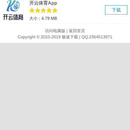
开云体育App
高清流畅的看图体验
下载
快速查看图片 轻松浏览海量图片 享受流畅的视觉盛宴
大小：4.79 MB
轻松查看多种专业图片格式
兼容WEBP/ARW/BMP/TIFF等多种专业图片格式 可轻量流畅的进行图
访问电脑版
|
返回首页
片查看，提高效率
Copyright © 2010-2019 极速下载 | QQ:2364513971
一站式图片编辑 满足你的创意需求
含构图调整、文字标记、滤镜调色等功能 轻松设计质感图片
软件功能
1.安全看图，不用再担心图片木马感染您的电脑
2.360看图软件提取自360压缩，界面简洁，软件UI和windows7自带的
看图软件很相似
3.体积小巧，压缩后才3多MB，还可以关联所有的图片文件界面很简
洁
4.支持EXIF信息显示，如果EXIF里有GPS信息，还会自动打开Google
地图显示图片的拍摄位置
5.垃圾桶图标的右边那个小按钮就是软件的设置，在设置里你可以关
联文件