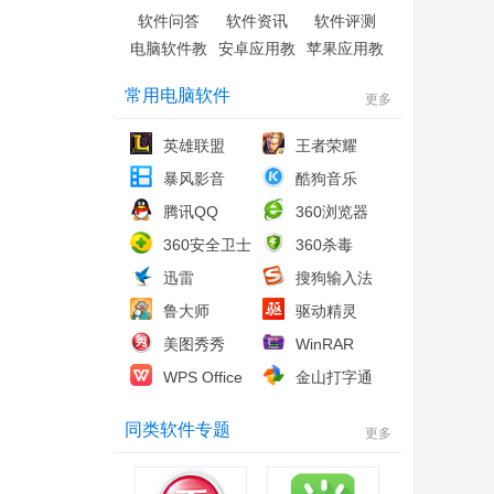
软件问答
软件资讯
软件评测
电脑软件教
安卓应用教
苹果应用教
程
程
程
常用电脑软件
更多
英雄联盟
王者荣耀
暴风影音
酷狗音乐
腾讯QQ
360浏览器
360安全卫士
360杀毒
迅雷
搜狗输入法
鲁大师
驱动精灵
美图秀秀
WinRAR
WPS Office
金山打字通
同类软件专题
更多