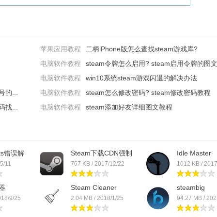
苹果应用教程
二柄iPhone版怎么查找steam游戏库?
电脑软件教程
steam令牌怎么启用? steam启用令牌的图文教
电脑软件教程
win10系统steam游戏闪退的解决办法
的...
电脑软件教程
steam怎么修改密码? steam修改密码教程
找...
电脑软件教程
steam添加好友详细图文教程
sts错误解
Steam下载CDN强制
Idle Master
锁定
/5/11
767 KB / 2017/12/22
1012 KB / 2017
器
Steam Cleaner
steambig
018/9/25
2.04 MB / 2018/1/25
94.27 MB / 202