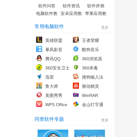
软件问答
软件资讯
软件评测
电脑软件教
安卓应用教
苹果应用教
程
程
程
常用电脑软件
更多
英雄联盟
王者荣耀
暴风影音
酷狗音乐
腾讯QQ
360浏览器
360安全卫士
360杀毒
迅雷
搜狗输入法
鲁大师
驱动精灵
美图秀秀
WinRAR
WPS Office
金山打字通
同类软件专题
更多