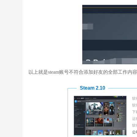
以上就是steam账号不符合添加好友的全部工作
Steam 2.10
软
软
下
运
软
公司