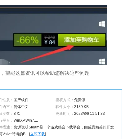
内容，望能这篇资讯可以帮助您解决这些问题
件性质：
国产软件
授权方式：
免费版
件语言：
简体中文
软件大小：
2189 KB
载次数：
8 次
更新时间：
2023/8/6 11:51:33
行平台：
WinXP,Win7,...
件描述：
资源说明Steam是一个游戏整合下载平台，由反恐精英的开发
Valve聘请的B... [
立即下载
]