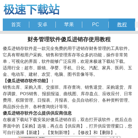
首页
安卓
苹果
PC
教程
财务管理软件傻瓜进销存使用教程
傻瓜进销存软件是一款完全免费的用于进销存财务管理的工具软件。
它具有帮相用户采购、销售和管理库存等众多的功能，操作非常简
单，可视化的界面，软件能够广泛应用，欢迎来极速下载站下载。
适用行业：超市、眼镜、孕婴、手机、日化、汽配、家具、医药、五
金、电动车、建材、农贸、电脑、图书音像等等。
【傻瓜进销存软件功能】：
销售出库、采购入库、交接班、库存查询、销售退货、采购退货、库
存调拨、POS销售、报损报溢、曲线图、库存盘点、应收应付、日常
费用、权限管理、日报表、月报表、会员自动积分、各种资料管理、
商品拆分合并、各种查询统计等等。
傻瓜进销存软件怎么提供供应商信息
在极速下载站下载安装好傻瓜进销存后，双击打开该软件，然后点击
界面中的【采购】选项，再点击【供应商】，打开供应管理窗口，您
可自行选择【新建】，【复制新增】，【修改】和【删除】。