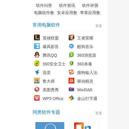
软件问答
软件资讯
软件评测
电脑软件教
安卓应用教
苹果应用教
程
程
程
常用电脑软件
更多
英雄联盟
王者荣耀
暴风影音
酷狗音乐
腾讯QQ
360浏览器
360安全卫士
360杀毒
迅雷
搜狗输入法
鲁大师
驱动精灵
美图秀秀
WinRAR
WPS Office
金山打字通
同类软件专题
更多