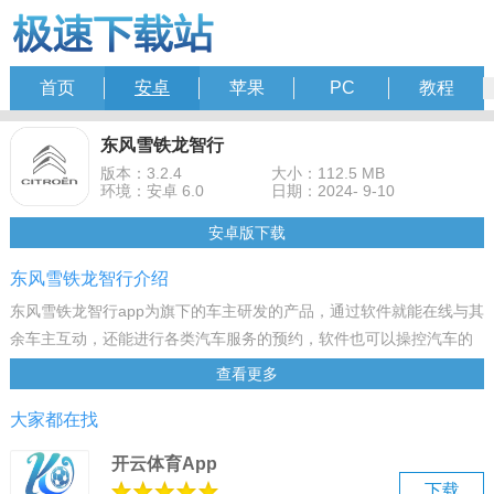
首页
安卓
苹果
PC
教程
东风雪铁龙智行
版本：3.2.4
大小：112.5 MB
环境：安卓 6.0
日期：2024- 9-10
安卓版下载
东风雪铁龙智行介绍
东风雪铁龙智行app为旗下的车主研发的产品，通过软件就能在线与其
余车主互动，还能进行各类汽车服务的预约，软件也可以操控汽车的
一些基本功能，如开关门、空调、雨刷等一些操作！
查看更多
东风雪铁龙智行最新版介绍
大家都在找
涵盖东风雪铁龙车联网功能介绍以及潮流的及商品，App支持自助激
活、导航下发、导航到车、环保驾驶、电子围栏、盗车追踪、流量查
开云体育App
询、车载WIFI等车联网功能。
下载