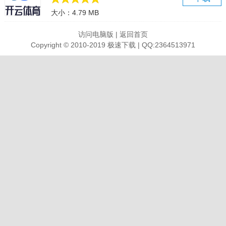
大小：4.79 MB
软件特色
进行驾驶行为分析，让车主直观查看自己的驾驶行为，提升驾驶能力
访问电脑版
|
返回首页
拥有故障报警功能，当检测到汽车存在故障问题时，系统自动提醒
Copyright © 2010-2019 极速下载 | QQ:2364513971
投屏互联，将手机通过数据线连接到车机系统，即可使用在线导航
车辆控制，可通过远程和蓝牙方式进行车辆解锁上锁、开启尾门和空
调
东风雪铁龙智行app亮点
享受更加全面的汽车服务，帮助你更好地获取汽车的信息
实现了更加高效便捷的移动智能化服务，打造更加方便的操作模式
实现手机远程汽车的控制，更高效的进行汽车的使用，非常方便
为你带来更加优质的智能出行服务功能，带给你更优质的汽车生活
软件优势
全新界面
UI焕新，体验升级
快捷登录