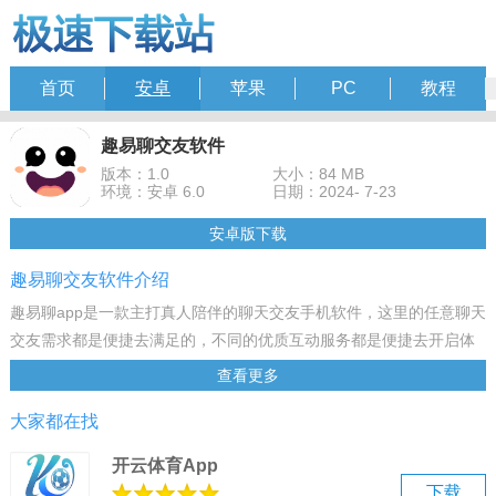
首页
安卓
苹果
PC
教程
趣易聊交友软件
版本：1.0
大小：84 MB
环境：安卓 6.0
日期：2024- 7-23
安卓版下载
趣易聊交友软件介绍
趣易聊app是一款主打真人陪伴的聊天交友手机软件，这里的任意聊天
交友需求都是便捷去满足的，不同的优质互动服务都是便捷去开启体
验的，手机去聊天互动都是无比的方便容易，让我们轻松可以邂逅心
查看更多
仪的的对象，任意聊天的方式都是随时开启的。
大家都在找
软件特色：
1、有事情都可以在线互动，可以求助网友，大家都可以贴心的回复；
开云体育App
2、平台集合了才艺的直播的模式，可以欣赏小姐姐小哥哥的才艺；
下载