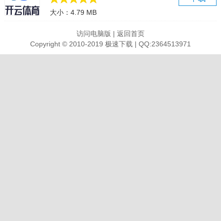
3、大家都可以自己试着做做直播，吸引同频道的人在线聊天互动。
大小：4.79 MB
软件功能：
访问电脑版
|
返回首页
1、在这里年轻人更容易接触，大家更容易聊天，不再那么的孤单；
Copyright © 2010-2019 极速下载 | QQ:2364513971
2、社交的服务板块众多，功能极全，可以让大家自由的社交聊天；
3、是一款可以让网络达人们网络牵线，享受多样化聊天方式的平台。
软件亮点：
1、是超级不错的信息共享的交友软件，提供丰富的各类社交板块；
2、这里都是高颜值男女，随时可以被有趣的灵魂所吸引遇到心仪对
象；
3、随时在线可以快速的配对，大家都可以邂逅到专属于自己的缘分。
软件点评：
1、大家都能语音随时的互动，网友们回复的速度也是很快很轻松的
哦；
2、可以随时让你遇到符合眼缘温暖的另一半，达到快速脱单的目的；
3、这里玩法多样，社交圈子无限扩大，大家可以随时体验互动的乐