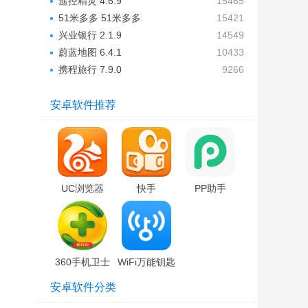
遥控精灵 4.6.9
15465
51米多多 51米多多
15421
兴业银行 2.1.9
14549
蔚蓝地图 6.4.1
10433
携程旅行 7.9.0
9266
安卓软件推荐
UC浏览器
快手
PP助手
360手机卫士
WiFi万能钥匙
安卓软件分类