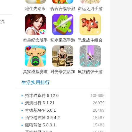
稳住先别浪
合合合战争游
命运之刃手游
戏
常流
拳皇纪念版手
切水果高手游
恐龙战斗组合
游
戏
游戏
真实模拟赛道
时光杂货店加
疯狂的铲子游
王者
速版游戏
戏
生活实用排行
招才猫直聘 6.12.0
105695
滴滴出行 6.1.21
26979
肯德基APP 5.0.1
20469
悟空遥控器 3.9.4.2
15487
熊猫驾信 5.8.9.1
15483