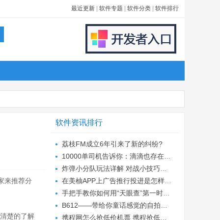
最近更新
|
软件专题
|
软件分类
|
软件排行
软件资讯排行
荔枝FM成立6年引来了新的纠纷?
10000单司机告诉你：滴滴也存在二八定律，怎...
炸弹小分队玩法详解 对战小技巧汇总
家来推荐分
在美柚APP上广告推行投进是怎样做的?
手把手教你如何用“天眼查”第一时间发掘短...
B612——带给你童话感觉的自拍神器
加清楚的了解
携程网怎么抢低价机票 携程抢低价机票技巧