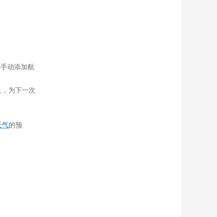
择手动添加航
上，为下一次
天气
的预