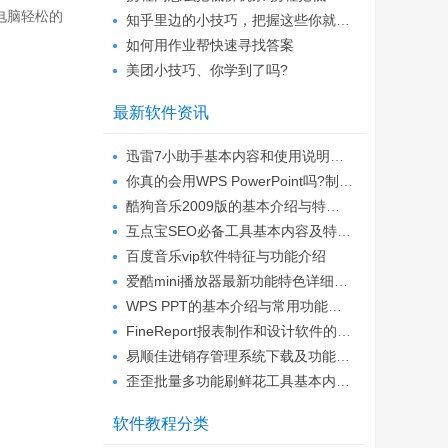
电脑轻松的
知乎里边的小技巧，把握这些你就能轻松做推...
如何用作业帮快速寻找答案
美团小技巧、你学到了吗?
最新软件资讯
迅雷7小助手基本内容和使用说明详细介绍
你真的会用WPS PowerPoint吗?制作PPT的技巧...
酷狗音乐2009版的基本介绍与特色功能说明
互点宝SEO必备工具基本内容及特点详细介绍
百度音乐vip软件特征与功能介绍
爱酷mini播放器最新功能特色详细介绍
WPS PPT的基本介绍与常用功能阐述
FineReport报表制作和设计软件的功能详细介...
易顺佳进销存管理系统下载及功能特色详细介...
歪歪批量多功能刷鲜花工具基本内容及功能详...
软件教程分类