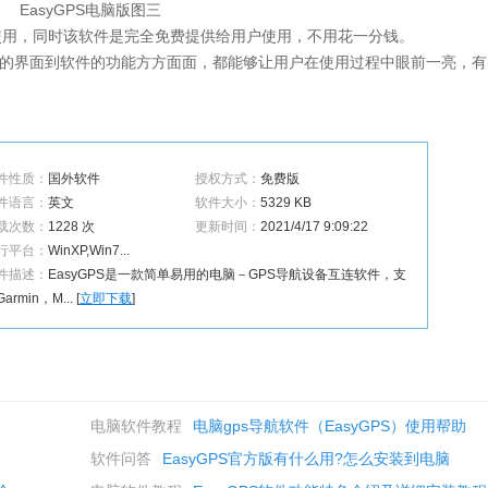
EasyGPS电脑版图三
配合使用，同时该软件是完全免费提供给用户使用，不用花一分钱。
软件的界面到软件的功能方方面面，都能够让用户在使用过程中眼前一亮，
件性质：
国外软件
授权方式：
免费版
件语言：
英文
软件大小：
5329 KB
载次数：
1228 次
更新时间：
2021/4/17 9:09:22
行平台：
WinXP,Win7...
件描述：
EasyGPS是一款简单易用的电脑－GPS导航设备互连软件，支
armin，M... [
立即下载
]
电脑软件教程
电脑gps导航软件（EasyGPS）使用帮助
软件问答
EasyGPS官方版有什么用?怎么安装到电脑