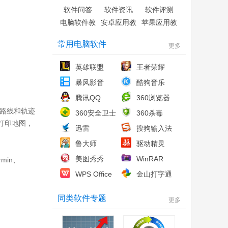
软件问答
软件资讯
软件评测
电脑软件教
安卓应用教
苹果应用教
程
程
程
常用电脑软件
更多
英雄联盟
王者荣耀
暴风影音
酷狗音乐
腾讯QQ
360浏览器
点、路线和轨迹
360安全卫士
360杀毒
打印地图，
迅雷
搜狗输入法
鲁大师
驱动精灵
美图秀秀
WinRAR
min、
WPS Office
金山打字通
同类软件专题
更多