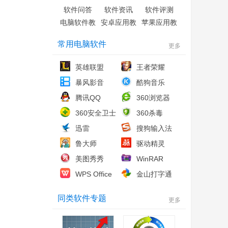
软件问答
软件资讯
软件评测
电脑软件教
安卓应用教
苹果应用教
程
程
程
常用电脑软件
更多
英雄联盟
王者荣耀
暴风影音
酷狗音乐
腾讯QQ
360浏览器
360安全卫士
360杀毒
迅雷
搜狗输入法
鲁大师
驱动精灵
美图秀秀
WinRAR
WPS Office
金山打字通
同类软件专题
更多