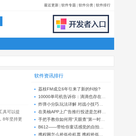
最近更新
|
软件专题
|
软件分类
|
软件排行
软件资讯排行
荔枝FM成立6年引来了新的纠纷?
10000单司机告诉你：滴滴也存在二八定律，怎...
炸弹小分队玩法详解 对战小技巧汇总
工具可以提
在美柚APP上广告推行投进是怎样做的?
，8年坚持更
手把手教你如何用“天眼查”第一时间发掘短...
B612——带给你童话感觉的自拍神器
携程网怎么抢低价机票 携程抢低价机票技巧