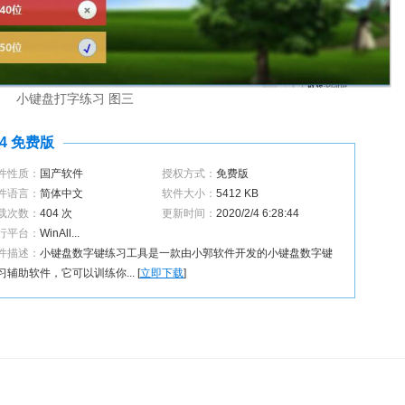
小键盘打字练习 图三
4 免费版
件性质：
国产软件
授权方式：
免费版
件语言：
简体中文
软件大小：
5412 KB
载次数：
404 次
更新时间：
2020/2/4 6:28:44
行平台：
WinAll...
件描述：
小键盘数字键练习工具是一款由小郭软件开发的小键盘数字键
习辅助软件，它可以训练你... [
立即下载
]