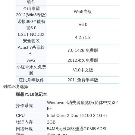
软件
金山毒霸
Win8专版
2012(Win8专版)
诺顿360全能特
V6.0
警6.0
ESET NOD32
4.2.71.2
安全套装
Avast!7杀毒软
7.0.1426 免费版
件
AVG
2012永久免费版
小红伞永久免费
V10中文版
版
江民杀毒软件
2011免费半年版
测试环境选择
联想Y510笔记本
Windows 8消费者预览版(简体中文)32
操作系统
bit
CPU
Intel Core 2 Duo T8100 2.1GHz
物理内存
2GB
网络环境
54MB无线网络连通/10MB ADSL