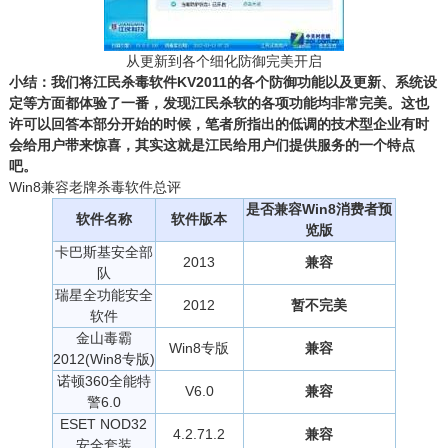
从更新到各个细化防御完美开启
小结：我们将江民杀毒软件KV2011的各个防御功能以及更新、系统设
定等方面都体验了一番，发现江民杀软的各项功能均非常完美。这也
许可以回答本部分开始的时候，笔者所指出的低调的技术型企业有时
会给用户带来惊喜，其实这就是江民给用户们提供服务的一个特点
吧。
Win8兼容老牌杀毒软件总评
是否兼容Win8消费者预
软件名称
软件版本
览版
卡巴斯基安全部
2013
兼容
队
瑞星全功能安全
2012
暂不完美
软件
金山毒霸
Win8专版
兼容
2012(Win8专版)
诺顿360全能特
V6.0
兼容
警6.0
ESET NOD32
4.2.71.2
兼容
安全套装