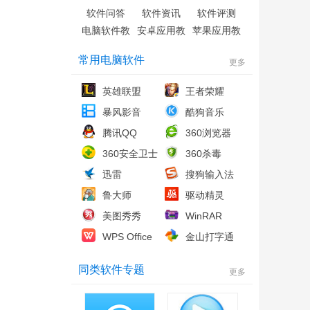
软件问答
软件资讯
软件评测
电脑软件教
安卓应用教
苹果应用教
程
程
程
常用电脑软件
更多
英雄联盟
王者荣耀
暴风影音
酷狗音乐
腾讯QQ
360浏览器
360安全卫士
360杀毒
迅雷
搜狗输入法
鲁大师
驱动精灵
美图秀秀
WinRAR
WPS Office
金山打字通
同类软件专题
更多